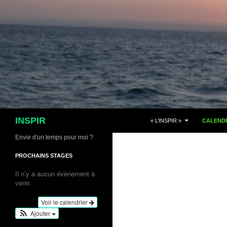
Aller
au
contenu
Recherche
INSPIR
« L’INSPIR »
CALENDR
Envie d'un temps pour moi ?
PROCHAINS STAGES
Il n’y a aucun évènement à
venir.
Voir le calendrier
Ajouter