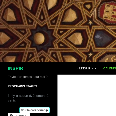
Aller
au
contenu
Recherche
INSPIR
« L’INSPIR »
CALENDR
Envie d'un temps pour moi ?
PROCHAINS STAGES
Il n’y a aucun évènement à
venir.
Voir le calendrier
Ajouter