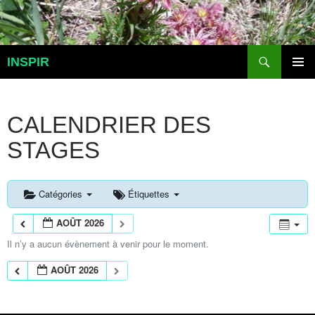
Aller
au
contenu
Recherche
INSPIR
MENU
PRINCI
CALENDRIER DES
STAGES
Catégories
Étiquettes
AOÛT 2026
Il n’y a aucun évènement à venir pour le moment.
AOÛT 2026