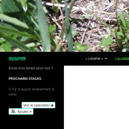
Aller
au
contenu
Recherche
INSPIR
« L’INSPIR »
CALENDR
Envie d'un temps pour moi ?
PROCHAINS STAGES
Il n’y a aucun évènement à
venir.
Voir le calendrier
Ajouter