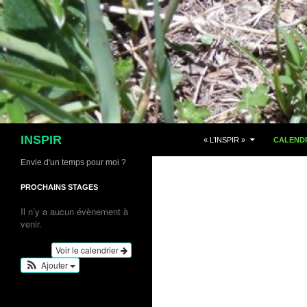
Aller
au
contenu
Recherche
INSPIR
« L’INSPIR »
CALENDR
Envie d'un temps pour moi ?
PROCHAINS STAGES
Il n’y a aucun évènement à
venir.
Voir le calendrier
Ajouter