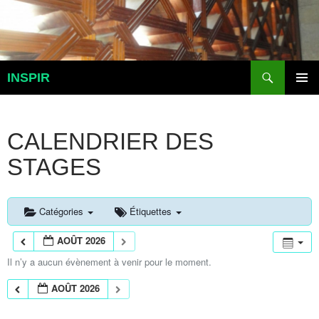
Aller
au
contenu
Recherche
INSPIR
MENU
PRINCI
CALENDRIER DES
STAGES
Catégories
Étiquettes
AOÛT 2026
Il n’y a aucun évènement à venir pour le moment.
AOÛT 2026