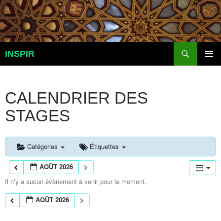
Aller
au
contenu
Recherche
INSPIR
MENU
PRINCI
CALENDRIER DES
STAGES
Catégories
Étiquettes
AOÛT 2026
Il n’y a aucun évènement à venir pour le moment.
AOÛT 2026