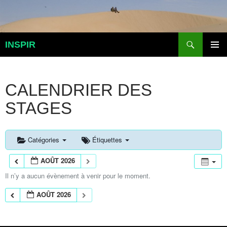
Aller
au
contenu
Recherche
INSPIR
MENU
PRINCI
CALENDRIER DES
STAGES
Catégories
Étiquettes
AOÛT 2026
Il n’y a aucun évènement à venir pour le moment.
AOÛT 2026