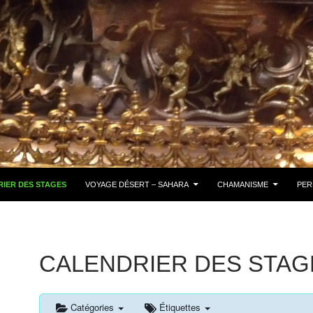
IER DES STAGES
VOYAGE DÉSERT – SAHARA
CHAMANISME
PER
CALENDRIER DES STAG
Catégories
Étiquettes