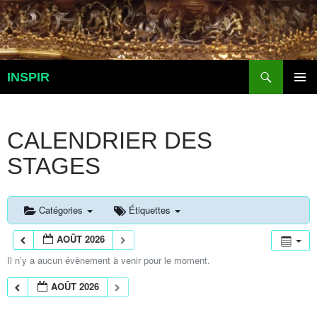
Aller
au
contenu
Recherche
INSPIR
MENU
PRINCI
CALENDRIER DES
STAGES
Catégories
Étiquettes
AOÛT 2026
Il n’y a aucun évènement à venir pour le moment.
AOÛT 2026