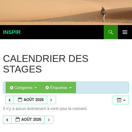
Aller
au
contenu
Recherche
INSPIR
MENU
PRINCI
CALENDRIER DES
STAGES
Catégories
Étiquettes
AOÛT 2026
Il n’y a aucun évènement à venir pour le moment.
AOÛT 2026