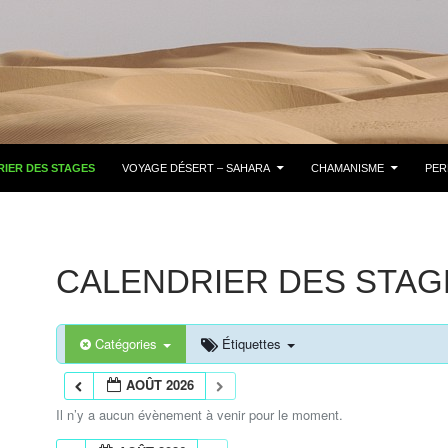
IER DES STAGES
VOYAGE DÉSERT – SAHARA
CHAMANISME
PER
CALENDRIER DES STAG
Catégories
Étiquettes
AOÛT 2026
Il n’y a aucun évènement à venir pour le moment.