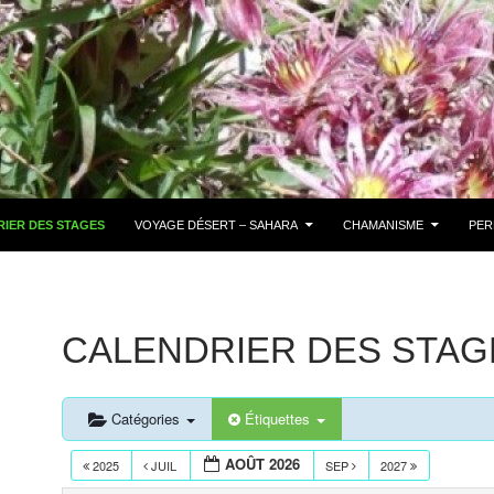
IER DES STAGES
VOYAGE DÉSERT – SAHARA
CHAMANISME
PER
CALENDRIER DES STAG
Catégories
Étiquettes
AOÛT 2026
2025
JUIL
SEP
2027