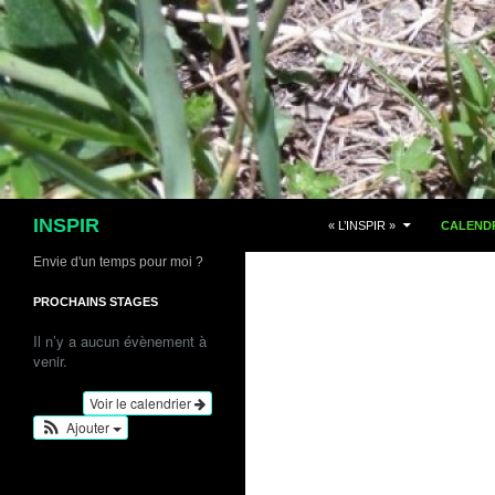
Aller
au
contenu
Recherche
INSPIR
« L’INSPIR »
CALENDR
Envie d'un temps pour moi ?
PROCHAINS STAGES
Il n’y a aucun évènement à
venir.
Voir le calendrier
Ajouter