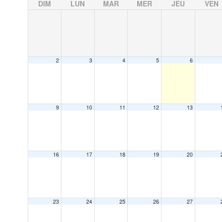
DIM
LUN
MAR
MER
JEU
VEN
2
3
4
5
6
9
10
11
12
13
16
17
18
19
20
23
24
25
26
27