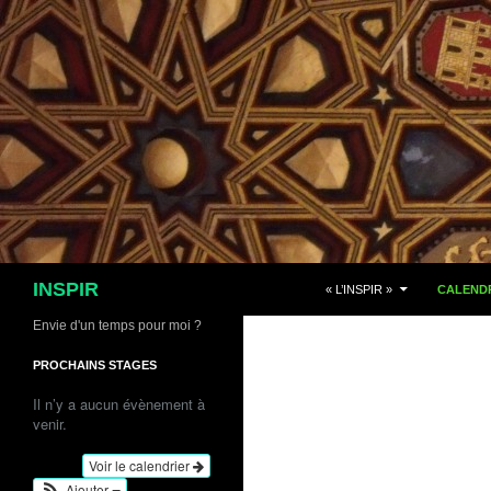
Aller
au
contenu
Recherche
INSPIR
« L’INSPIR »
CALENDR
Envie d'un temps pour moi ?
PROCHAINS STAGES
Il n’y a aucun évènement à
venir.
Voir le calendrier
Ajouter