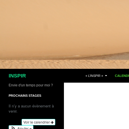
Aller
au
contenu
Recherche
INSPIR
« L’INSPIR »
CALENDR
Envie d'un temps pour moi ?
PROCHAINS STAGES
Il n’y a aucun évènement à
venir.
Voir le calendrier
Ajouter