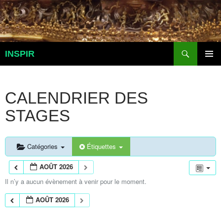
Aller
au
contenu
Recherche
INSPIR
MENU
PRINCI
CALENDRIER DES
STAGES
Catégories
Étiquettes
AOÛT 2026
Il n’y a aucun évènement à venir pour le moment.
AOÛT 2026