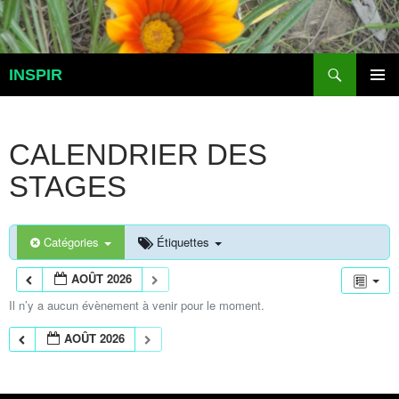
Aller
au
contenu
Recherche
INSPIR
MENU
PRINCI
CALENDRIER DES
STAGES
Catégories
Étiquettes
AOÛT 2026
Il n’y a aucun évènement à venir pour le moment.
AOÛT 2026