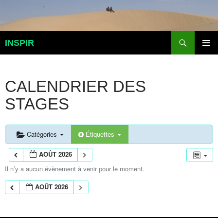
Aller
au
contenu
Recherche
INSPIR
MENU
PRINCI
CALENDRIER DES
STAGES
Catégories
Étiquettes
AOÛT 2026
Il n’y a aucun évènement à venir pour le moment.
AOÛT 2026