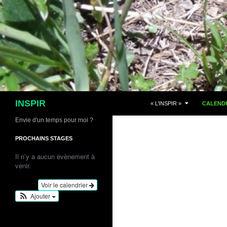
Aller
au
contenu
Recherche
INSPIR
« L’INSPIR »
CALENDR
Envie d'un temps pour moi ?
PROCHAINS STAGES
Il n’y a aucun évènement à
venir.
Voir le calendrier
Ajouter