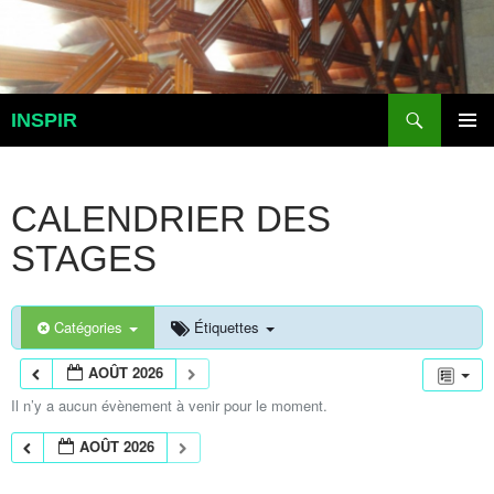
Aller
au
contenu
Recherche
INSPIR
MENU
PRINCI
CALENDRIER DES
STAGES
Catégories
Étiquettes
AOÛT 2026
Il n’y a aucun évènement à venir pour le moment.
AOÛT 2026