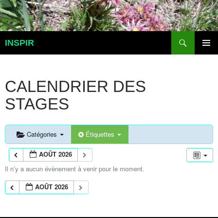
Aller
au
contenu
Recherche
INSPIR
MENU
PRINCI
CALENDRIER DES
STAGES
Catégories
Étiquettes
AOÛT 2026
Il n’y a aucun évènement à venir pour le moment.
AOÛT 2026