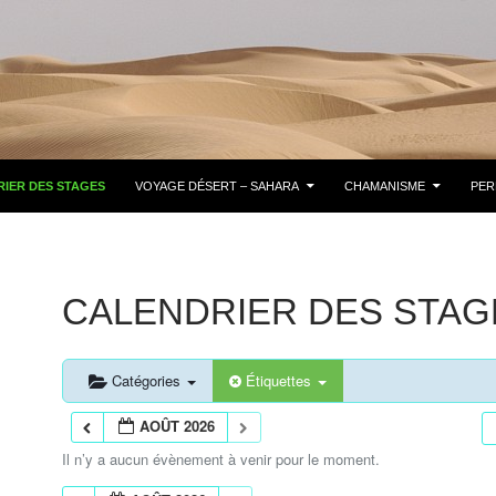
IER DES STAGES
VOYAGE DÉSERT – SAHARA
CHAMANISME
PER
CALENDRIER DES STAG
Catégories
Étiquettes
AOÛT 2026
Il n’y a aucun évènement à venir pour le moment.