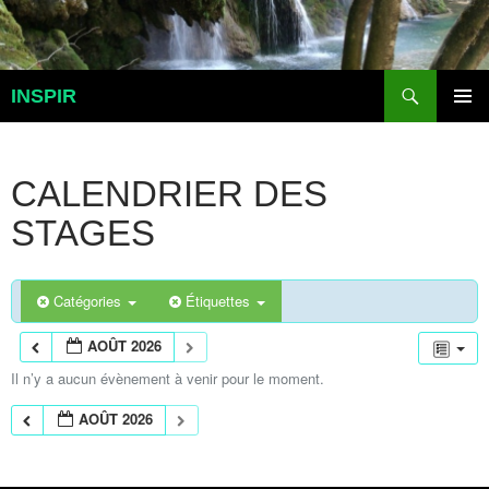
Aller
au
contenu
Recherche
INSPIR
MENU
PRINCI
CALENDRIER DES
STAGES
Catégories
Étiquettes
AOÛT 2026
Il n’y a aucun évènement à venir pour le moment.
AOÛT 2026