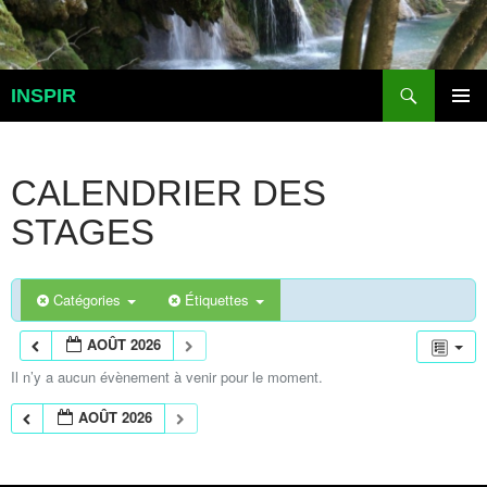
Aller
au
contenu
Recherche
INSPIR
MENU
PRINCI
CALENDRIER DES
STAGES
Catégories
Étiquettes
AOÛT 2026
Il n’y a aucun évènement à venir pour le moment.
AOÛT 2026