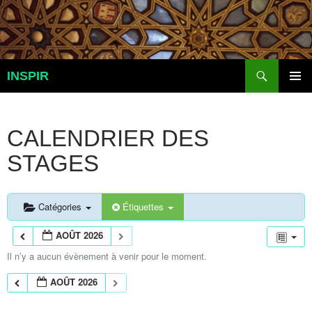
Aller
au
contenu
Recherche
INSPIR
MENU
PRINCI
CALENDRIER DES
STAGES
Catégories
Étiquettes
AOÛT 2026
Il n’y a aucun évènement à venir pour le moment.
AOÛT 2026