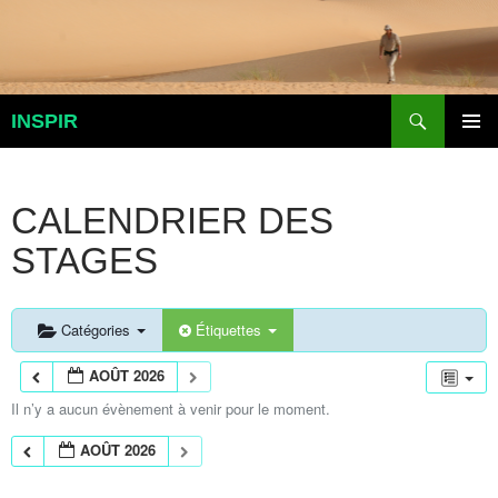
Aller
au
contenu
Recherche
INSPIR
MENU
PRINCI
CALENDRIER DES
STAGES
Catégories
Étiquettes
AOÛT 2026
Il n’y a aucun évènement à venir pour le moment.
AOÛT 2026