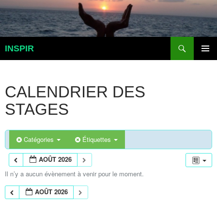
Aller
au
contenu
Recherche
INSPIR
MENU
PRINCI
CALENDRIER DES
STAGES
Catégories
Étiquettes
AOÛT 2026
Il n’y a aucun évènement à venir pour le moment.
AOÛT 2026