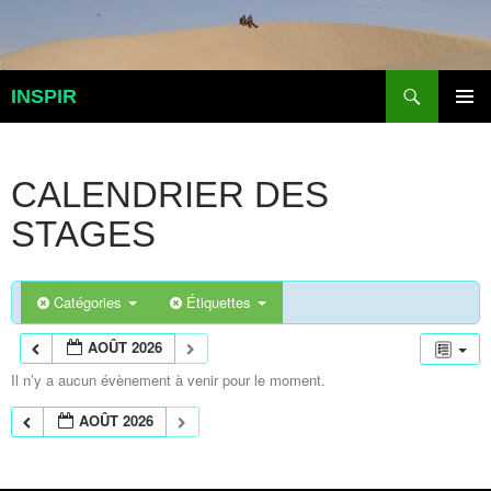
Aller
au
contenu
Recherche
INSPIR
MENU
PRINCI
CALENDRIER DES
STAGES
Catégories
Étiquettes
AOÛT 2026
Il n’y a aucun évènement à venir pour le moment.
AOÛT 2026