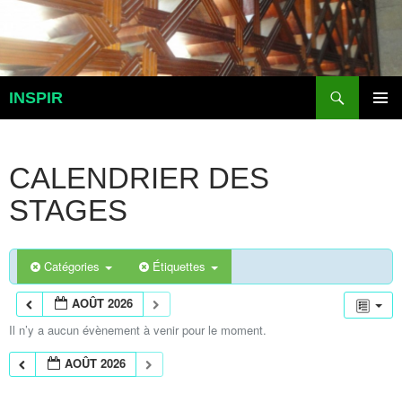
Aller
au
contenu
Recherche
INSPIR
MENU
PRINCI
CALENDRIER DES
STAGES
Catégories
Étiquettes
AOÛT 2026
Il n’y a aucun évènement à venir pour le moment.
AOÛT 2026