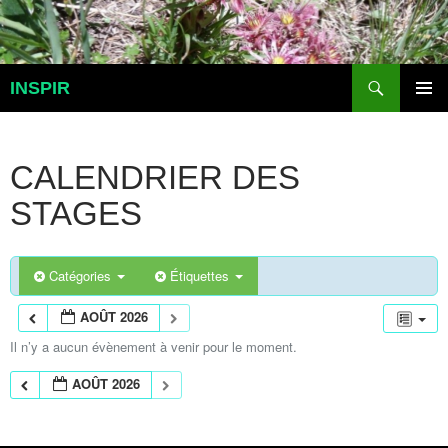
Aller
au
contenu
Recherche
INSPIR
MENU
PRINCI
CALENDRIER DES
STAGES
Catégories
Étiquettes
AOÛT 2026
Il n’y a aucun évènement à venir pour le moment.
AOÛT 2026