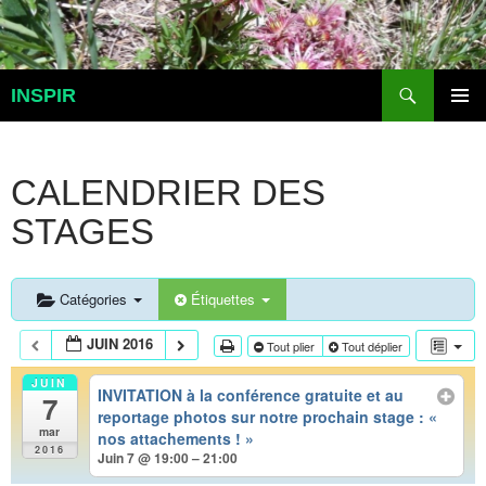
Aller
au
contenu
Recherche
INSPIR
MENU
PRINCI
CALENDRIER DES
STAGES
Catégories
Étiquettes
JUIN 2016
Tout plier
Tout déplier
JUIN
INVITATION à la conférence gratuite et au
7
reportage photos sur notre prochain stage : «
mar
nos attachements ! »
2016
Juin 7 @ 19:00 – 21:00