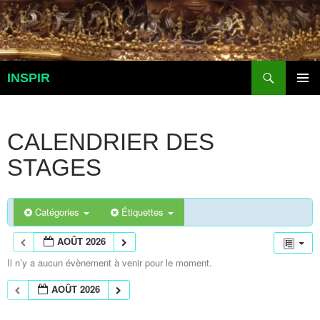
Aller
au
contenu
Recherche
INSPIR
MENU
PRINCI
CALENDRIER DES
STAGES
Catégories
Étiquettes
AOÛT 2026
Il n’y a aucun évènement à venir pour le moment.
AOÛT 2026