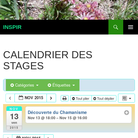
Aller
au
contenu
Recherche
INSPIR
MENU
PRINCI
CALENDRIER DES
STAGES
Catégories
Étiquettes
NOV 2015
Tout plier
Tout déplier
NOV
Découverte du Chamanisme
13
Nov 13 @ 18:00 – Nov 15 @ 16:00
ven
2015