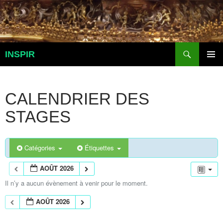
Aller
au
contenu
Recherche
INSPIR
MENU
PRINCI
CALENDRIER DES
STAGES
Catégories
Étiquettes
AOÛT 2026
Il n’y a aucun évènement à venir pour le moment.
AOÛT 2026