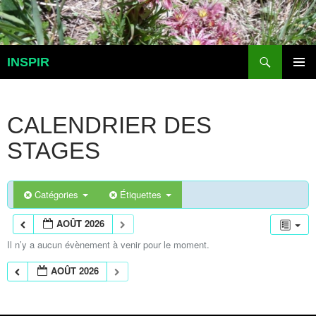
Aller
au
contenu
Recherche
INSPIR
MENU
PRINCI
CALENDRIER DES
STAGES
Catégories
Étiquettes
AOÛT 2026
Il n’y a aucun évènement à venir pour le moment.
AOÛT 2026