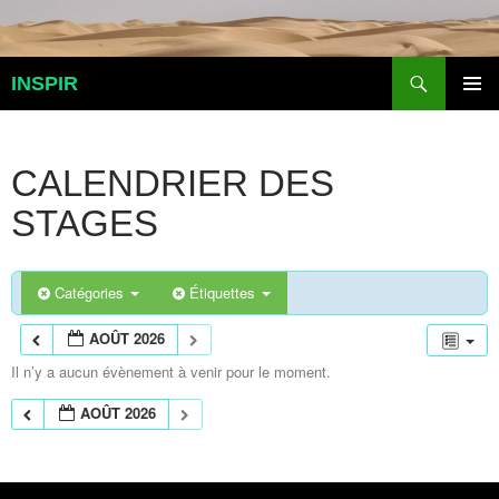
Aller
au
contenu
Recherche
INSPIR
MENU
PRINCI
CALENDRIER DES
STAGES
Catégories
Étiquettes
AOÛT 2026
Il n’y a aucun évènement à venir pour le moment.
AOÛT 2026