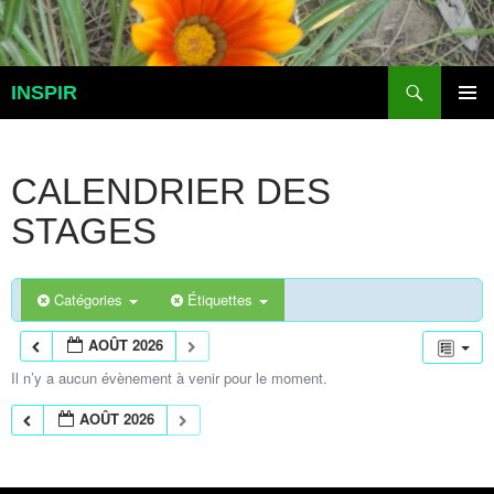
Aller
au
contenu
Recherche
INSPIR
MENU
PRINCI
CALENDRIER DES
STAGES
Catégories
Étiquettes
AOÛT 2026
Il n’y a aucun évènement à venir pour le moment.
AOÛT 2026